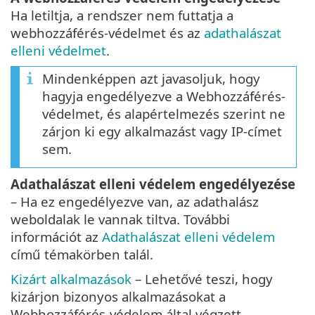
Ha letiltja, a rendszer nem futtatja a
webhozzáférés-védelmet és az
adathalászat
elleni védelmet
.
Mindenképpen azt javasoljuk, hogy
hagyja engedélyezve a Webhozzáférés-
védelmet, és alapértelmezés szerint ne
zárjon ki egy alkalmazást vagy IP-címet
sem.
Adathalászat elleni védelem engedélyezése
– Ha ez engedélyezve van, az adathalász
weboldalak le vannak tiltva. További
információt az
Adathalászat elleni védelem
című témakörben talál.
Kizárt alkalmazások
– Lehetővé teszi, hogy
kizárjon bizonyos alkalmazásokat a
Webhozzáférés-védelem által végzett