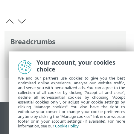
Breadcrumbs
ESET Online súgó
>
ESET Internet
Security
>
További beállítások
>
Védelmek
Your account, your cookies
> Webhozzáférés-védelem
choice
We and our partners use cookies to give you the best
optimized online experience, analyze our website traffic,
and serve you with personalized ads. You can agree to the
collection of all cookies by clicking "Accept all and close",
decline all non-essential cookies by choosing "Accept
essential cookies only", or adjust your cookie settings by
clicking "Manage cookies". You also have the right to
withdraw your consent or change your cookie preferences
Asztali webhely megtekintése
anytime by clicking the "Manage cookies" link in our website
footer or in your account settings (if available). For more
End of Life
information, see our
Cookie Policy
.
Az ESET tudásbázisa