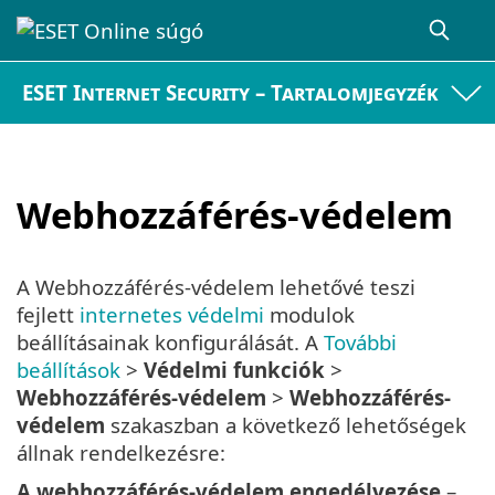
ESET Internet Security – Tartalomjegyzék
Webhozzáférés-védelem
A Webhozzáférés-védelem lehetővé teszi
fejlett
internetes védelmi
modulok
beállításainak konfigurálását. A
További
beállítások
>
Védelmi funkciók
>
Webhozzáférés-védelem
>
Webhozzáférés-
védelem
szakaszban a következő lehetőségek
állnak rendelkezésre:
A webhozzáférés-védelem engedélyezése
–