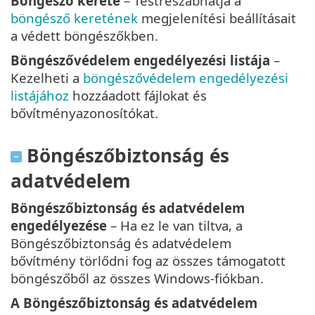
Böngésző kerete
– Testreszabhatja a
böngésző keretének
megjelenítési beállításait
a védett böngészőkben.
Böngészővédelem engedélyezési listája
–
Kezelheti a
böngészővédelem engedélyezési
listájához
hozzáadott fájlokat és
bővítményazonosítókat.
Böngészőbiztonság és
adatvédelem
Böngészőbiztonság és adatvédelem
engedélyezése
– Ha ez le van tiltva, a
Böngészőbiztonság és adatvédelem
bővítmény törlődni fog az összes támogatott
böngészőből az összes Windows-fiókban.
A Böngészőbiztonság és adatvédelem