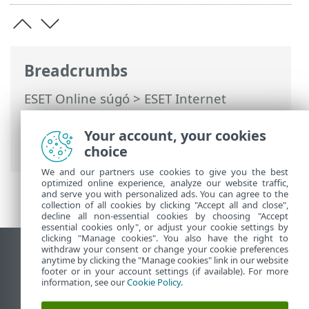
Breadcrumbs
ESET Online súgó
>
ESET Internet
Security
>
További beállítások
>
Védelmek
>
Böngészővédelem
> Biztonságos
Your account, your cookies
bankolás és böngészés
choice
We and our partners use cookies to give you the best
optimized online experience, analyze our website traffic,
and serve you with personalized ads. You can agree to the
collection of all cookies by clicking "Accept all and close",
decline all non-essential cookies by choosing "Accept
essential cookies only", or adjust your cookie settings by
clicking "Manage cookies". You also have the right to
withdraw your consent or change your cookie preferences
Asztali webhely megtekintése
anytime by clicking the "Manage cookies" link in our website
footer or in your account settings (if available). For more
End of Life
information, see our
Cookie Policy
.
Az ESET tudásbázisa
ESET Fórum