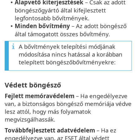
Alapvető kiterjesztések
– Csak az adott
•
böngészőgyártó által kifejlesztett
legfontosabb bővítmények.
Minden bővítmény
– Az adott böngésző
•
által támogatott összes bővítmény.
A bővítmények telepítési módjának
módosítása nincs hatással a korábban
telepített böngészőbővítményekre:
Védett böngésző
Fejlett memóravédelem
– Ha engedélyezve
van, a biztonságos böngésző memóriája védve
lesz attól, hogy más folyamatok
megvizsgálhassák.
Továbbfejlesztett adatvédelem
– Ha ez
engedélyezve van, az ESET által védett