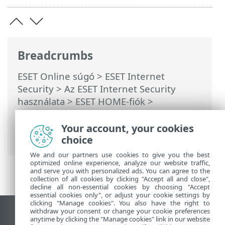
Breadcrumbs
ESET Online súgó
>
ESET Internet
Security
>
Az ESET Internet Security
használata
>
ESET HOME-fiók
>
Csatlakozzon a ESET HOME
szolgáltatáshoz
> Bejelentkezés a ESET
Your account, your cookies
HOME szolgáltatásba
choice
We and our partners use cookies to give you the best
optimized online experience, analyze our website traffic,
and serve you with personalized ads. You can agree to the
collection of all cookies by clicking "Accept all and close",
decline all non-essential cookies by choosing "Accept
essential cookies only", or adjust your cookie settings by
clicking "Manage cookies". You also have the right to
withdraw your consent or change your cookie preferences
Asztali webhely megtekintése
anytime by clicking the "Manage cookies" link in our website