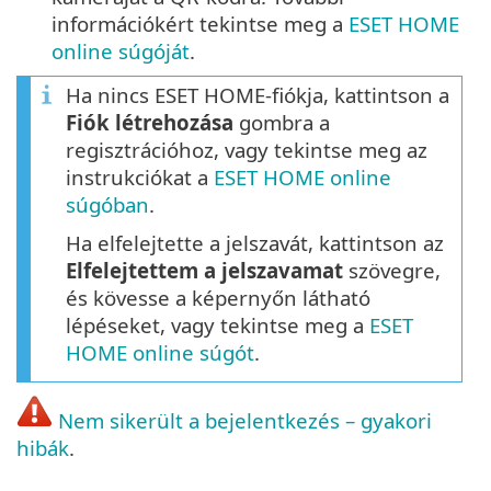
információkért tekintse meg a
ESET HOME
online súgóját
.
Ha nincs ESET HOME-fiókja, kattintson a
Fiók létrehozása
gombra a
regisztrációhoz, vagy tekintse meg az
instrukciókat a
ESET HOME online
súgóban
.
Ha elfelejtette a jelszavát, kattintson az
Elfelejtettem a jelszavamat
szövegre,
és kövesse a képernyőn látható
lépéseket, vagy tekintse meg a
ESET
HOME online súgót
.
Nem sikerült a bejelentkezés – gyakori
hibák
.