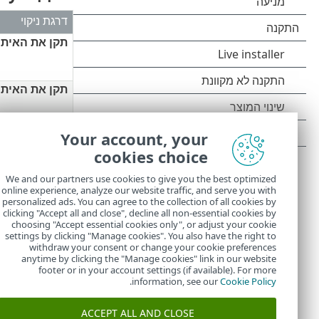
דרגת ניקוי
תקן את האיתו
תקן את האיתו
Your account, your
תקן את האיתו
cookies choice
We and our partners use cookies to give you the best optimized
שאל תמיד א
online experience, analyze our website traffic, and serve you with
personalized ads. You can agree to the collection of all cookies by
clicking "Accept all and close", decline all non-essential cookies by
choosing "Accept essential cookies only", or adjust your cookie
settings by clicking "Manage cookies". You also have the right to
withdraw your consent or change your cookie preferences
anytime by clicking the "Manage cookies" link in our website
footer or in your account settings (if available). For more
.
information, see our
Cookie Policy
ACCEPT ALL AND CLOSE