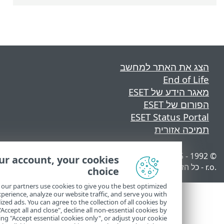
 את האתר למחשב
End of L
 הידע של ESET
ום של ESET
ESET Status Por
כה אזורית
© 1992 - 2025 ESET, spol. s
ניהול קובצי Cookie
Your account, your cookies
מדיניות קובצי Cookie
choice
We and our partners use cookies to give you the best optimized
online experience, analyze our website traffic, and serve you with
personalized ads. You can agree to the collection of all cookies by
clicking "Accept all and close", decline all non-essential cookies by
choosing "Accept essential cookies only", or adjust your cookie