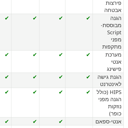
ות
חה
✔
✔
✔
✔
סת-
Sc
פות
כת
✔
✔
✔
✔
נג
 גישה
✔
✔
✔
✔
טרנט
HIPS (כולל
✔
✔
✔
✔
 מפני
ות
)
-ספאם
✔
✔
✔