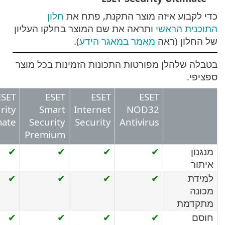
קבוע איזה מוצר התקנת, פתח את
חלון
ית הראשי
ותראה את שם המוצר בחלקו העליון
לון (ראה
מאמר במאגר הידע
).
 שלהלן מפורטות התכונות הזמינות בכל מוצר
י.
ESET
ESET
ESET
ESET
Security
Smart
Internet
NOD32
Ultimate
Security
Security
Antivirus
Premium
ן
✔
✔
✔
✔
ר
ת
✔
✔
✔
✔
ה
דמת
ם
✔
✔
✔
✔