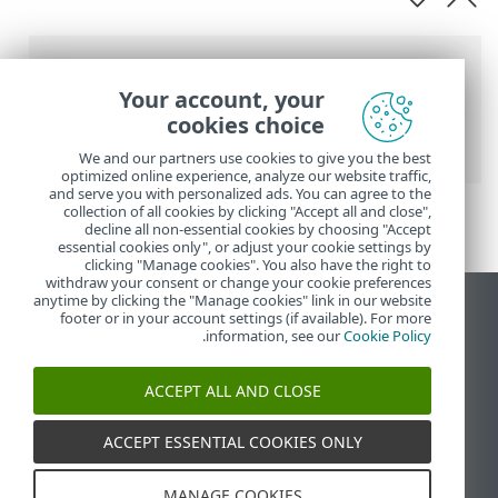
נתיב
Your account, your
העזרה המקוונת של ESET
>
ESET Internet
cookies choice
Security
>
התקנה
> התקנה לא מקוונת
We and our partners use cookies to give you the best
optimized online experience, analyze our website traffic,
and serve you with personalized ads. You can agree to the
collection of all cookies by clicking "Accept all and close",
decline all non-essential cookies by choosing "Accept
essential cookies only", or adjust your cookie settings by
clicking "Manage cookies". You also have the right to
withdraw your consent or change your cookie preferences
anytime by clicking the "Manage cookies" link in our website
הצג את האתר למחשב
footer or in your account settings (if available). For more
.
information, see our
Cookie Policy
End of Life
מאגר הידע של ESET
ACCEPT ALL AND CLOSE
הפורום של ESET
ESET Status Portal
ACCEPT ESSENTIAL COOKIES ONLY
תמיכה אזורית
MANAGE COOKIES