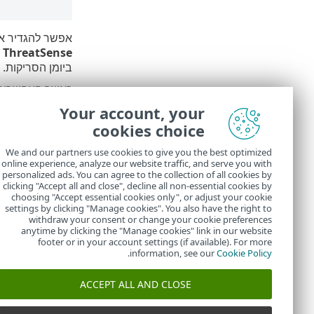
אפשר להגדיר א
>
ThreatSense
ביומן הסריקות.
כאשר האפשרו
Your account, your
לחץ על
סרוק
כד
cookies choice
האפשרות
סרוק
הרשאות לגשת לקבצ
We and our partners use cookies to give you the best optimized
online experience, analyze our website traffic, and serve you with
בתום סר
personalized ads. You can agree to the collection of all cookies by
clicking "Accept all and close", decline all non-essential cookies by
choosing "Accept essential cookies only", or adjust your cookie
settings by clicking "Manage cookies". You also have the right to
withdraw your consent or change your cookie preferences
anytime by clicking the "Manage cookies" link in our website
footer or in your account settings (if available). For more
.
information, see our
Cookie Policy
ACCEPT ALL AND CLOSE