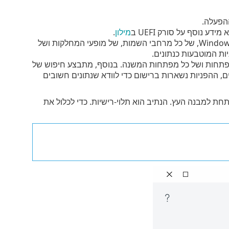
הפעלה.
מילון
.
– סריקה של כלל מסד נתוניWindows Media Instrumentation (WMI), של כל מרחבי השמות, של מופעי המחלקות ושל
ות המוטבעות כנתונים.
פתחות ושל כל מפתחות המשנה. בנוסף, מתבצע חיפוש של
רים, ההפניות נשארות ברישום כדי לוודא שנתונים חשובים
חת למבנה העץ. הנתיב הוא תלוי-רישיות. כדי לכלול את