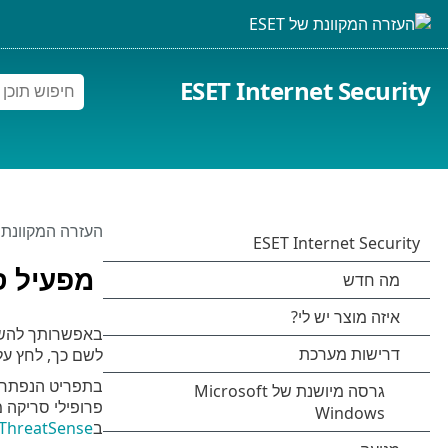
ESET Internet Security
העזרה המקוונת של 
מפעיל ס
באפשרותך להשתמ
לשם כך, לחץ ע
בתפריט הנפתח
פרופילי סריקה 
ב
ThreatSense