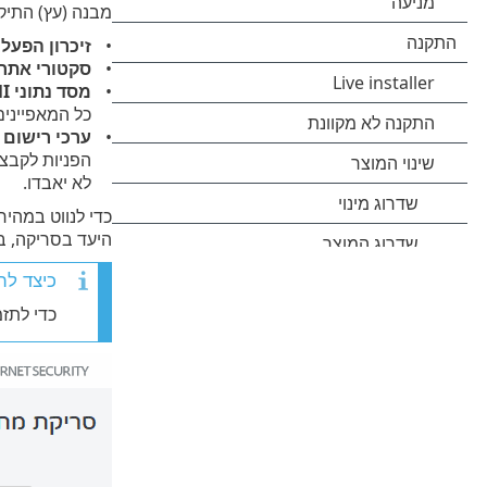
מבנה (עץ) התיקי
זיכרון הפעל
סקטורי אתחול/I
מסד נתוני WMI
כל המאפיינים
ערכי רישום
הפניות לקבצי
לא יאבדו.
כדי לנווט במהיר
היעד בסריקה, ב
כיצד לת
כדי לתז