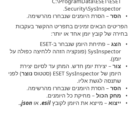
C:\ProgramData\ESET\ESET
Security\SysInspector.
הסר
– הסרת היומנים שנבחרו מהרשימה.
הפריטים הבאים זמינים בתפריט ההקשר בעקבות
בחירה של קובץ יומן אחד או יותר:
הצג
– פתיחת היומן שנבחר ב-ESET
SysInspector (פונקציה הזהה ללחיצה כפולה על
יומן).
צור
– יצירת יומן חדש. המתן עד לסיום יצירת
היומן של ESET SysInspector (סטטוס
נוצר
) לפני
שתנסה לגשת אליו.
הסר
– הסרת היומנים שנבחרו מהרשימה.
מחק הכול
– מחיקת כל היומנים.
ייצוא
– מייצא את היומן לקובץ
‎.esil
או
‎.json
.