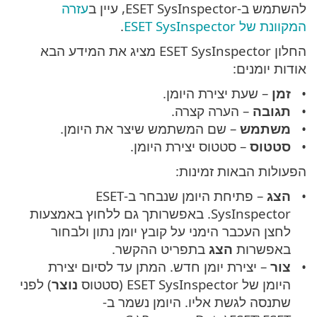
להשתמש ב-ESET SysInspector, עיין ב
עזרה
המקוונת של ESET SysInspector
.
החלון ESET SysInspector מציג את המידע הבא
אודות יומנים:
זמן
– שעת יצירת היומן.
תגובה
– הערה קצרה.
משתמש
– שם המשתמש שיצר את היומן.
סטטוס
– סטטוס יצירת היומן.
הפעולות הבאות זמינות:
הצג
– פתיחת היומן שנבחר ב-ESET
SysInspector. באפשרותך גם ללחוץ באמצעות
לחצן העכבר הימני על קובץ יומן נתון ולבחור
באפשרות
הצג
בתפריט ההקשר.
צור
– יצירת יומן חדש. המתן עד לסיום יצירת
היומן של ESET SysInspector (סטטוס
נוצר
) לפני
שתנסה לגשת אליו. היומן נשמר ב-