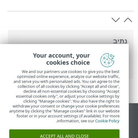
נתיב
העזרה המקוונת של ESET
>
ESET Internet
Your account, your
Security
>
עבודה עם ESET Internet
cookies choice
Security
>
כלים
> ESET SysInspector
We and our partners use cookies to give you the best
optimized online experience, analyze our website traffic,
and serve you with personalized ads. You can agree to the
collection of all cookies by clicking "Accept all and close",
decline all non-essential cookies by choosing "Accept
essential cookies only", or adjust your cookie settings by
clicking "Manage cookies". You also have the right to
withdraw your consent or change your cookie preferences
anytime by clicking the "Manage cookies" link in our website
הצג את האתר למחשב
footer or in your account settings (if available). For more
.
information, see our
Cookie Policy
End of Life
מאגר הידע של ESET
ACCEPT ALL AND CLOSE