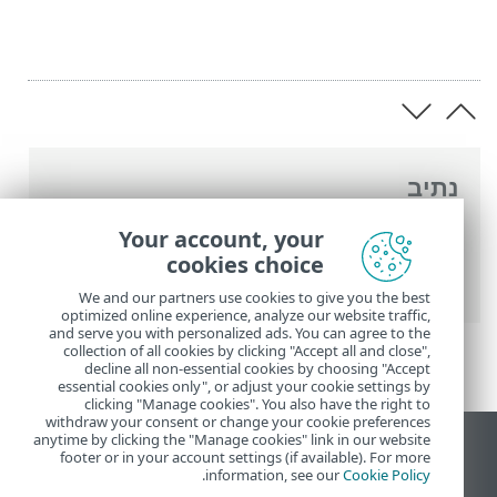
נתיב
העזרה המקוונת של ESET
>
ESET Internet
Your account, your
Security
>
הגדרות מתקדמות
>
הגנות
>
הגנת
cookies choice
גישה לאינטרנט
> בקרת הורים
We and our partners use cookies to give you the best
optimized online experience, analyze our website traffic,
and serve you with personalized ads. You can agree to the
collection of all cookies by clicking "Accept all and close",
decline all non-essential cookies by choosing "Accept
essential cookies only", or adjust your cookie settings by
clicking "Manage cookies". You also have the right to
withdraw your consent or change your cookie preferences
anytime by clicking the "Manage cookies" link in our website
הצג את האתר למחשב
footer or in your account settings (if available). For more
.
information, see our
Cookie Policy
End of Life