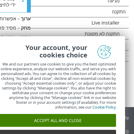
ידי לחיצ
ערוך
– אפשרות 
מחק
– מסיר פר
ייבוא
– ייבוא רשי
Your account, your
ייצוא
– ייצוא רשי
cookies choice
We and our partners use cookies to give you the best optimized
online experience, analyze our website traffic, and serve you with
personalized ads. You can agree to the collection of all cookies by
clicking "Accept all and close", decline all non-essential cookies by
choosing "Accept essential cookies only", or adjust your cookie
settings by clicking "Manage cookies". You also have the right to
withdraw your consent or change your cookie preferences
anytime by clicking the "Manage cookies" link in our website
footer or in your account settings (if available). For more
.
information, see our
Cookie Policy
End of Life
מאגר הידע של ESET
הפורום של ESET
 Status Portal
ACCEPT ALL AND CLOSE
© 1992 - 2025 ESET, spol. s r.o.‎ - כל הזכויות שמורות.