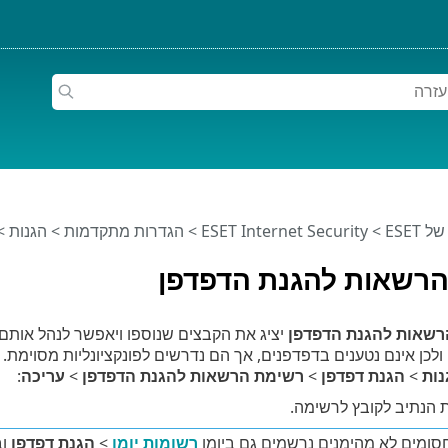
ESET
>
ESET Internet Security
>
הגדרות מתקדמות
>
הגנות
>
רשאות להגנת הדפדפן
שאות להגנת הדפדפן
יציג את הקבצים שנוספו ויאפשר לנהל אות
ולכן אינם נטענים בדפדפנים, אך הם נדרשים לפונקציונליות מסוימ
נות
>
הגנת דפדפן
>
רשימת הרשאות להגנת הדפדפן
>
עריכה
:
 הנתיב לקובץ לרשימה.
סומים לא מהימנים נרשמים גם ביומן
רשומות יומן
>
הגנת דפדפן
וב