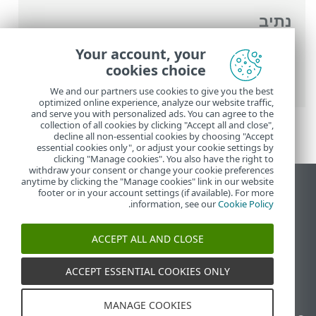
נתיב
העזרה המקוונת של ESET
>
ESET Internet
Your account, your
Security
>
הגדרות מתקדמות
>
הגנות
>
הגנת
cookies choice
גישה לאינטרנט
> פרופילים של חיבורי רשת
We and our partners use cookies to give you the best
optimized online experience, analyze our website traffic,
and serve you with personalized ads. You can agree to the
collection of all cookies by clicking "Accept all and close",
decline all non-essential cookies by choosing "Accept
essential cookies only", or adjust your cookie settings by
clicking "Manage cookies". You also have the right to
withdraw your consent or change your cookie preferences
anytime by clicking the "Manage cookies" link in our website
הצג את האתר למחשב
footer or in your account settings (if available). For more
.
information, see our
Cookie Policy
End of Life
מאגר הידע של ESET
ACCEPT ALL AND CLOSE
הפורום של ESET
ESET Status Portal
ACCEPT ESSENTIAL COOKIES ONLY
תמיכה אזורית
MANAGE COOKIES