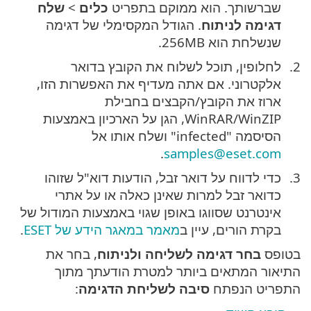
שברשותך. הוא ממוקם בתפריט
כלים
>
שלח
דגימה לניתוח
. הגודל המקסימלי של דגימה
שנשלחת הוא 256MB.
לחלופין, תוכל לשלוח את הקובץ בדואר
אלקטרוני. אם אתה מעדיף את האפשרות הזו,
ארוז את הקובץ/הקבצים בחבילת
WinRAR/WinZIP, הגן על הארכיון באמצעות
הסיסמה "infected" ושלח אותו אל
.
samples@eset.com
כדי לדווח על דואר זבל, הודעות דוא"ל שזוהו
כדואר זבל למרות שאינן כאלה או על אתרי
אינטרנט שסווגו באופן שגוי באמצעות המודול של
בקרת הורים, עיין ב
מאמר במאגר הידע של ESET
.
בטופס
בחר דגימה לשליחה ולניתוח
, בחר את
התיאור המתאים ביותר למטרת הודעתך מתוך
התפריט הנפתח
סיבה לשליחת הדגימה
: