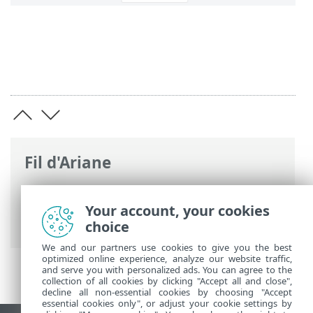
Fil d'Ariane
Aide en ligne d'ESET
>
ESET Internet
Security
>
Installation
> Première analyse
Your account, your cookies
après l'installation
choice
We and our partners use cookies to give you the best
optimized online experience, analyze our website traffic,
and serve you with personalized ads. You can agree to the
collection of all cookies by clicking "Accept all and close",
decline all non-essential cookies by choosing "Accept
essential cookies only", or adjust your cookie settings by