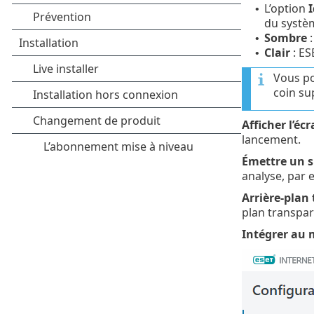
L’option
I
•
du systèm
Sombre
:
•
Clair
: ES
•
Vous po
coin su
Afficher l’é
lancement.
Émettre un s
analyse, par 
Arrière-plan
plan transpar
Intégrer au 