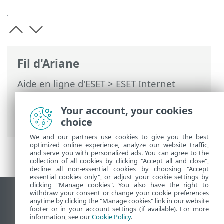
Fil d'Ariane
Aide en ligne d'ESET
>
ESET Internet
Security
>
Foire aux questions
>
Comment planifier une analyse
Your account, your cookies
hebdomadaire d'un ordinateur
choice
We and our partners use cookies to give you the best
optimized online experience, analyze our website traffic,
and serve you with personalized ads. You can agree to the
collection of all cookies by clicking "Accept all and close",
decline all non-essential cookies by choosing "Accept
essential cookies only", or adjust your cookie settings by
clicking "Manage cookies". You also have the right to
withdraw your consent or change your cookie preferences
Afficher le site pour ordinateur de bureau
anytime by clicking the "Manage cookies" link in our website
footer or in your account settings (if available). For more
End of Life
information, see our
Cookie Policy
.
Base de connaissances ESET