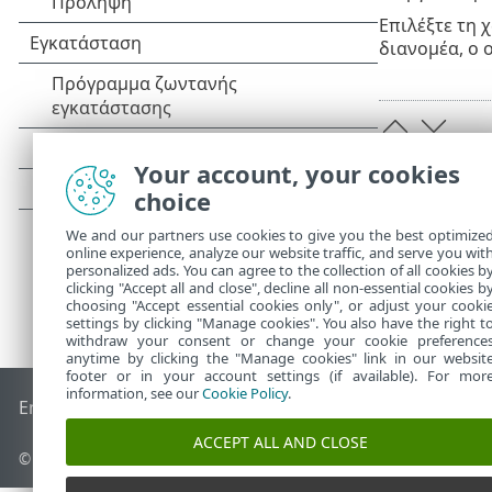
Επιλέξτε τη
διανομέα, ο 
Your account, your cookies
choice
We and our partners use cookies to give you the best optimize
online experience, analyze our website traffic, and serve you wit
personalized ads. You can agree to the collection of all cookies b
clicking "Accept all and close", decline all non-essential cookies b
choosing "Accept essential cookies only", or adjust your cooki
settings by clicking "Manage cookies". You also have the right t
withdraw your consent or change your cookie preference
anytime by clicking the "Manage cookies" link in our websit
footer or in your account settings (if available). For mor
information, see our
Cookie Policy
.
End of Life
Γνωσιακή βάση ESET
Ομάδα συζήτησης ESET
E
ACCEPT ALL AND CLOSE
© 1992 - 2025 ESET, spol. s r.o. - Με την επιφύλαξη παντός δικαιώ