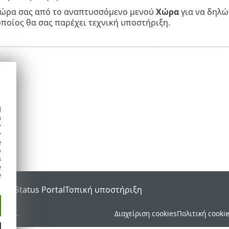
 χώρα σας από το αναπτυσσόμενο μενού
Χώρα
για να δηλώσ
οποίος θα σας παρέχει τεχνική υποστήριξη.
d
h
y
y
e
o
s
e
e
SET Status Portal
Τοπική υποστήριξη
ματος.
Διαχείριση cookies
Πολιτική cooki