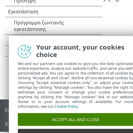
Your account, your cookies
choice
We and our partners use cookies to give you the best optimize
online experience, analyze our website traffic, and serve you wit
personalized ads. You can agree to the collection of all cookies b
clicking "Accept all and close", decline all non-essential cookies b
choosing "Accept essential cookies only", or adjust your cooki
settings by clicking "Manage cookies". You also have the right t
withdraw your consent or change your cookie preference
anytime by clicking the "Manage cookies" link in our websit
footer or in your account settings (if available). For mor
information, see our
Cookie Policy
.
End of Life
Γνωσιακή βάση ESET
Ομάδα συζήτησης ESET
E
ACCEPT ALL AND CLOSE
© 1992 - 2025 ESET, spol. s r.o. - Με την επιφύλαξη παντός δικαιώ