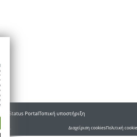
d
h
y
y
e
o
s
e
e
SET Status Portal
Τοπική υποστήριξη
ματος.
Διαχείριση cookies
Πολιτική cooki