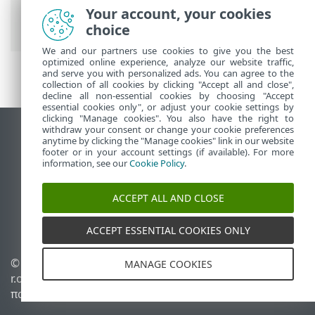
Ενοποιήσεις
> Παράθυρο διαλόγου
Your account, your cookies
επιβεβαίωσης
choice
We and our partners use cookies to give you the best
optimized online experience, analyze our website traffic,
and serve you with personalized ads. You can agree to the
collection of all cookies by clicking "Accept all and close",
decline all non-essential cookies by choosing "Accept
essential cookies only", or adjust your cookie settings by
clicking "Manage cookies". You also have the right to
withdraw your consent or change your cookie preferences
Προβολή ιστότοπου επιφάνειας εργασίας
anytime by clicking the "Manage cookies" link in our website
footer or in your account settings (if available). For more
End of Life
information, see our
Cookie Policy
.
Γνωσιακή βάση ESET
Ομάδα συζήτησης ESET
ACCEPT ALL AND CLOSE
ESET Status Portal
Τοπική υποστήριξη
ACCEPT ESSENTIAL COOKIES ONLY
© 1992 - 2025 ESET, spol. s
Διαχείριση cookies
MANAGE COOKIES
r.o. - Με την επιφύλαξη
Πολιτική cookie
παντός δικαιώματος.