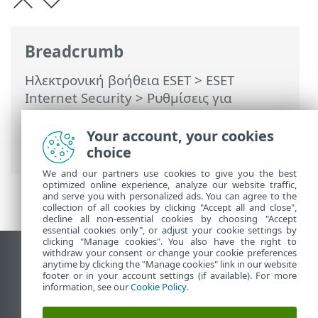
Breadcrumb
Ηλεκτρονική βοήθεια ESET
>
ESET
Internet Security
>
Ρυθμίσεις για
προχωρημένους
>
Προστασίες
>
Προστασία πρόσβασης στο δίκτυο
>
Your account, your cookies
Σύνολα διευθύνσεων IP
choice
We and our partners use cookies to give you the best
optimized online experience, analyze our website traffic,
and serve you with personalized ads. You can agree to the
collection of all cookies by clicking "Accept all and close",
decline all non-essential cookies by choosing "Accept
essential cookies only", or adjust your cookie settings by
clicking "Manage cookies". You also have the right to
withdraw your consent or change your cookie preferences
Προβολή ιστότοπου επιφάνειας εργασίας
anytime by clicking the "Manage cookies" link in our website
footer or in your account settings (if available). For more
End of Life
information, see our
Cookie Policy
.
Γνωσιακή βάση ESET
Ομάδα συζήτησης ESET