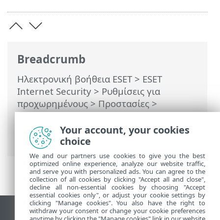
Breadcrumb
Ηλεκτρονική βοήθεια ESET
>
ESET
Internet Security
>
Ρυθμίσεις για
προχωρημένους
>
Προστασίες
>
Προστασία πρόσβασης στο δίκτυο
>
Προστασία από επιθέσεις δικτύου (IDS)
>
Your account, your cookies
Προστασία από επιθέσεις
choice
We and our partners use cookies to give you the best
optimized online experience, analyze our website traffic,
and serve you with personalized ads. You can agree to the
collection of all cookies by clicking "Accept all and close",
decline all non-essential cookies by choosing "Accept
essential cookies only", or adjust your cookie settings by
clicking "Manage cookies". You also have the right to
withdraw your consent or change your cookie preferences
Προβολή ιστότοπου επιφάνειας εργασίας
anytime by clicking the "Manage cookies" link in our website