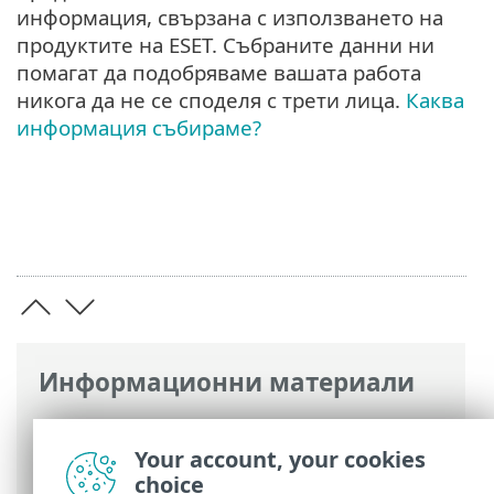
информация, свързана с използването на
продуктите на ESET. Събраните данни ни
помагат да подобряваме вашата работа
никога да не се споделя с трети лица.
Каква
информация събираме?
Информационни материали
Онлайн помощ на ESET
>
ESET Internet
Security
>
Разширена настройка
>
Your account, your cookies
Настройки за поверителност
choice