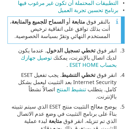
التطبيقات المحتملة أن تكون غير مرغوب فيها
برنامج تحسين تجربة العميل
بالنقر فوق
متابعة
أو
السماح للجميع والمتابعة
،
أنت بذلك توافق على اتفاقية ترخيص
المستخدم النهائي وتقرّ بسياسة الخصوصية.
انقر فوق
تخطي تسجيل الدخول
. عندما يكون
لديك اتصال بالإنترنت، يمكنك
توصيل جهازك
بحساب ESET HOME
.
انقر فوق
تخطي التنشيط
. يجب تفعيل ESET
Internet Security بعد التثبيت ليعمل بشكل
كامل. يتطلب
تنشيط المنتج
اتصالاً نشطاً
بالإنترنت.
يوضح معالج التثبيت منتج ESET الذي سيتم تثبيته
بناءً على برنامج التثبيت في وضع عدم الاتصال
الذي تم تنزيله. انقر فوق
متابعة
لبدء عملية
التثبيت. قد يستغرق ذلك بضع دقائق.