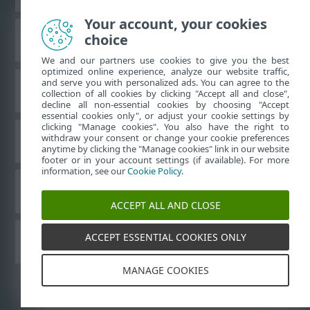
Your account, your cookies
choice
ESET 知识库
We and our partners use cookies to give you the best
optimized online experience, analyze our website traffic,
and serve you with personalized ads. You can agree to the
ESET 论坛
collection of all cookies by clicking "Accept all and close",
decline all non-essential cookies by choosing "Accept
essential cookies only", or adjust your cookie settings by
clicking "Manage cookies". You also have the right to
withdraw your consent or change your cookie preferences
区域支持
anytime by clicking the "Manage cookies" link in our website
footer or in your account settings (if available). For more
information, see our
Cookie Policy
.
管理 Cookie
ACCEPT ALL AND CLOSE
ACCEPT ESSENTIAL COOKIES ONLY
其他 ESET 产品
MANAGE COOKIES
©
1992-2026
ESET, spol. s r.o. - 保留所有权利。