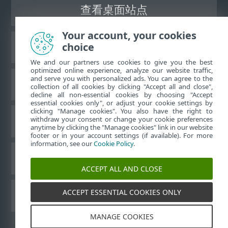
查看桌面站点
Your account, your cookies
choice
ESET 知识库
We and our partners use cookies to give you the best
optimized online experience, analyze our website traffic,
and serve you with personalized ads. You can agree to the
ESET 论坛
collection of all cookies by clicking "Accept all and close",
decline all non-essential cookies by choosing "Accept
essential cookies only", or adjust your cookie settings by
clicking "Manage cookies". You also have the right to
withdraw your consent or change your cookie preferences
区域支持
anytime by clicking the "Manage cookies" link in our website
footer or in your account settings (if available). For more
information, see our
Cookie Policy
.
管理 Cookie
ACCEPT ALL AND CLOSE
ACCEPT ESSENTIAL COOKIES ONLY
其他 ESET 产品
MANAGE COOKIES
©
1992-2026
ESET, spol. s r.o. - 保留所有权利。