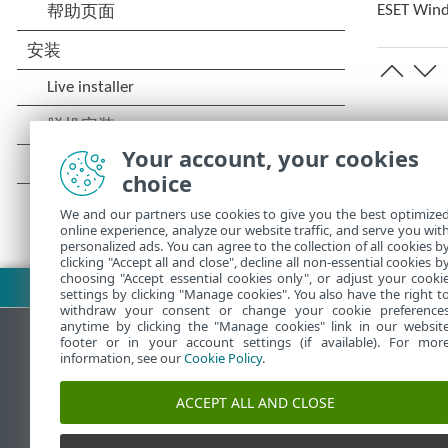
ESET W
Your account, your cookies
choice
We and our partners use cookies to give you the best optimize
online experience, analyze our website traffic, and serve you wit
personalized ads. You can agree to the collection of all cookies b
clicking "Accept all and close", decline all non-essential cookies b
choosing "Accept essential cookies only", or adjust your cooki
下载 PDF
settings by clicking "Manage cookies". You also have the right t
withdraw your consent or change your cookie preference
anytime by clicking the "Manage cookies" link in our websit
footer or in your account settings (if available). For mor
information, see our
Cookie Policy
.
ESET 知识库
ACCEPT ALL AND CLOSE