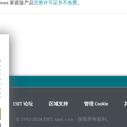
indows 家庭版产品
完整许可证并不免费
。
d
h
y
y
e
o
s
e
e
ESET 论坛
区域支持
管理 Cookie
©
1992-2026
ESET, spol. s r.o. - 保留所有权利。