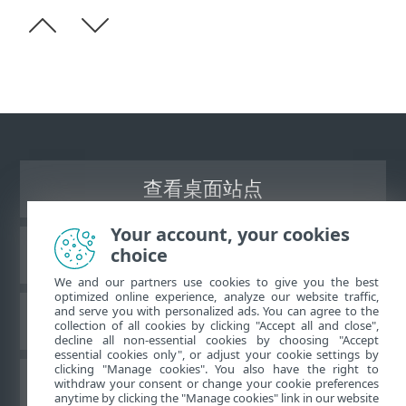
查看桌面站点
Your account, your cookies
choice
ESET 知识库
We and our partners use cookies to give you the best
optimized online experience, analyze our website traffic,
and serve you with personalized ads. You can agree to the
ESET 论坛
collection of all cookies by clicking "Accept all and close",
decline all non-essential cookies by choosing "Accept
essential cookies only", or adjust your cookie settings by
clicking "Manage cookies". You also have the right to
withdraw your consent or change your cookie preferences
区域支持
anytime by clicking the "Manage cookies" link in our website