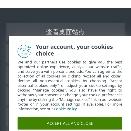
查看桌面站点
Your account, your cookies
choice
ESET 知识库
We and our partners use cookies to give you the best
optimized online experience, analyze our website traffic,
and serve you with personalized ads. You can agree to the
ESET 论坛
collection of all cookies by clicking "Accept all and close",
decline all non-essential cookies by choosing "Accept
essential cookies only", or adjust your cookie settings by
clicking "Manage cookies". You also have the right to
withdraw your consent or change your cookie preferences
区域支持
anytime by clicking the "Manage cookies" link in our website
footer or in your account settings (if available). For more
information, see our
Cookie Policy
.
管理 Cookie
ACCEPT ALL AND CLOSE