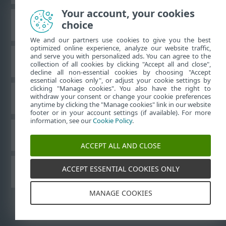
Your account, your cookies
choice
ESET 知识库
We and our partners use cookies to give you the best
optimized online experience, analyze our website traffic,
and serve you with personalized ads. You can agree to the
ESET 论坛
collection of all cookies by clicking "Accept all and close",
decline all non-essential cookies by choosing "Accept
essential cookies only", or adjust your cookie settings by
clicking "Manage cookies". You also have the right to
withdraw your consent or change your cookie preferences
区域支持
anytime by clicking the "Manage cookies" link in our website
footer or in your account settings (if available). For more
information, see our
Cookie Policy
.
管理 Cookie
ACCEPT ALL AND CLOSE
ACCEPT ESSENTIAL COOKIES ONLY
其他 ESET 产品
MANAGE COOKIES
©
1992-2026
ESET, spol. s r.o. - 保留所有权利。