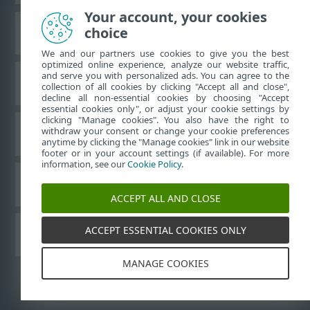
Your account, your cookies
choice
ESET 知识库
We and our partners use cookies to give you the best
optimized online experience, analyze our website traffic,
and serve you with personalized ads. You can agree to the
ESET 论坛
collection of all cookies by clicking "Accept all and close",
decline all non-essential cookies by choosing "Accept
essential cookies only", or adjust your cookie settings by
clicking "Manage cookies". You also have the right to
withdraw your consent or change your cookie preferences
区域支持
anytime by clicking the "Manage cookies" link in our website
footer or in your account settings (if available). For more
information, see our
Cookie Policy
.
管理 Cookie
ACCEPT ALL AND CLOSE
ACCEPT ESSENTIAL COOKIES ONLY
其他 ESET 产品
MANAGE COOKIES
©
1992-2026
ESET, spol. s r.o. - 保留所有权利。