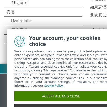
如果忘记
要恢复丢失
Your account, your cookies
choice
We and our partners use cookies to give you the best optimize
online experience, analyze our website traffic, and serve you wit
personalized ads. You can agree to the collection of all cookies b
clicking "Accept all and close", decline all non-essential cookies b
choosing "Accept essential cookies only", or adjust your cooki
下载 PDF
settings by clicking "Manage cookies". You also have the right t
withdraw your consent or change your cookie preference
anytime by clicking the "Manage cookies" link in our websit
footer or in your account settings (if available). For mor
information, see our
Cookie Policy
.
ESET 知识库
ACCEPT ALL AND CLOSE