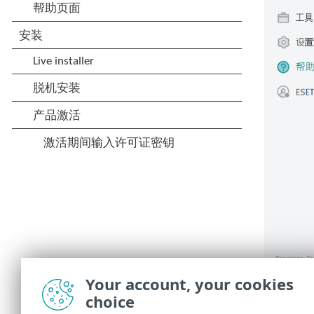
Your account, your cookies
单击
显示
choice