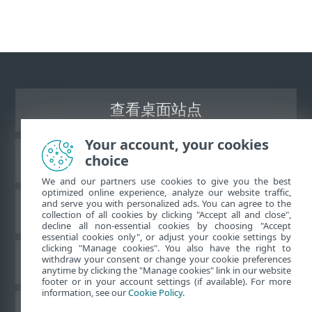
查看桌面站点
Your account, your cookies
choice
ESET 知识库
We and our partners use cookies to give you the best
optimized online experience, analyze our website traffic,
and serve you with personalized ads. You can agree to the
ESET 论坛
collection of all cookies by clicking "Accept all and close",
decline all non-essential cookies by choosing "Accept
essential cookies only", or adjust your cookie settings by
clicking "Manage cookies". You also have the right to
withdraw your consent or change your cookie preferences
区域支持
anytime by clicking the "Manage cookies" link in our website
footer or in your account settings (if available). For more
information, see our
Cookie Policy
.