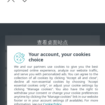
查看桌面站点
Your account, your cookies
choice
ESET 知识库
We and our partners use cookies to give you the best
optimized online experience, analyze our website traffic,
and serve you with personalized ads. You can agree to the
ESET 论坛
collection of all cookies by clicking "Accept all and close",
decline all non-essential cookies by choosing "Accept
essential cookies only", or adjust your cookie settings by
clicking "Manage cookies". You also have the right to
withdraw your consent or change your cookie preferences
区域支持
anytime by clicking the "Manage cookies" link in our website
footer or in your account settings (if available). For more
information, see our
Cookie Policy
.