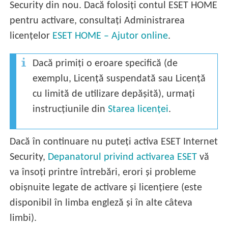
Security din nou. Dacă folosiți contul ESET HOME
pentru activare, consultați Administrarea
licențelor
ESET HOME – Ajutor online
.
Dacă primiți o eroare specifică (de
exemplu, Licență suspendată sau Licență
cu limită de utilizare depășită), urmați
instrucțiunile din
Starea licenței
.
Dacă în continuare nu puteți activa ESET Internet
Security,
Depanatorul privind activarea ESET
vă
va însoți printre întrebări, erori și probleme
obișnuite legate de activare și licențiere (este
disponibil în limba engleză și în alte câteva
limbi).