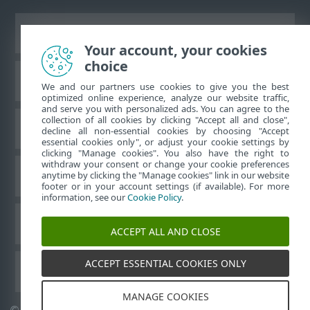
Ver site para desktop
Your account, your cookies
choice
Base de conhecimento da ESET
We and our partners use cookies to give you the best
optimized online experience, analyze our website traffic,
and serve you with personalized ads. You can agree to the
collection of all cookies by clicking "Accept all and close",
Fórum ESET
decline all non-essential cookies by choosing "Accept
essential cookies only", or adjust your cookie settings by
clicking "Manage cookies". You also have the right to
withdraw your consent or change your cookie preferences
Suporte regional
anytime by clicking the "Manage cookies" link in our website
footer or in your account settings (if available). For more
information, see our
Cookie Policy
.
Gerenciar cookies
ACCEPT ALL AND CLOSE
ACCEPT ESSENTIAL COOKIES ONLY
Outros produtos ESET
MANAGE COOKIES