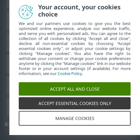
Your account, your cookies
choice
Base de conhecimento da ESET
We and our partners use cookies to give you the best
optimized online experience, analyze our website traffic,
and serve you with personalized ads. You can agree to the
collection of all cookies by clicking "Accept all and close",
Fórum ESET
decline all non-essential cookies by choosing "Accept
essential cookies only", or adjust your cookie settings by
clicking "Manage cookies". You also have the right to
withdraw your consent or change your cookie preferences
Suporte regional
anytime by clicking the "Manage cookies" link in our website
footer or in your account settings (if available). For more
information, see our
Cookie Policy
.
Gerenciar cookies
ACCEPT ALL AND CLOSE
ACCEPT ESSENTIAL COOKIES ONLY
Outros produtos ESET
MANAGE COOKIES
©
1992-2026
ESET, spol. s r.o. - Todos os direitos reservados.