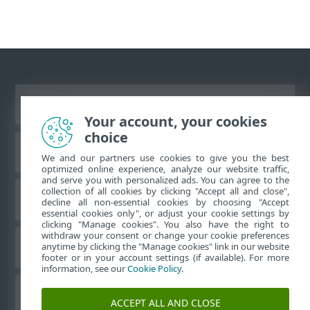
Ver site para desktop
Your account, your cookies
choice
Base de conhecimento da ESET
We and our partners use cookies to give you the best
optimized online experience, analyze our website traffic,
and serve you with personalized ads. You can agree to the
collection of all cookies by clicking "Accept all and close",
Fórum ESET
decline all non-essential cookies by choosing "Accept
essential cookies only", or adjust your cookie settings by
clicking "Manage cookies". You also have the right to
withdraw your consent or change your cookie preferences
Suporte regional
anytime by clicking the "Manage cookies" link in our website
footer or in your account settings (if available). For more
information, see our
Cookie Policy
.
Gerenciar cookies
ACCEPT ALL AND CLOSE