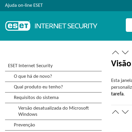
Ajuda on-line ESET
Visão
Esta jane
personali
tarefa
.