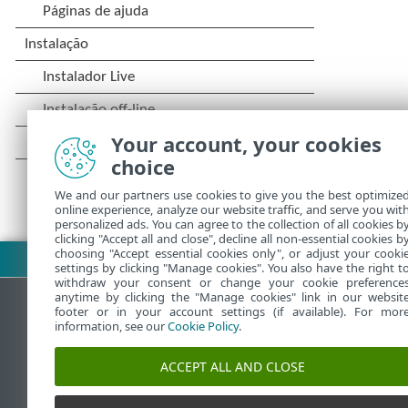
Your account, your cookies
choice
We and our partners use cookies to give you the best optimize
online experience, analyze our website traffic, and serve you wit
personalized ads. You can agree to the collection of all cookies b
clicking "Accept all and close", decline all non-essential cookies b
choosing "Accept essential cookies only", or adjust your cooki
Fazer download do PDF
settings by clicking "Manage cookies". You also have the right t
withdraw your consent or change your cookie preference
anytime by clicking the "Manage cookies" link in our websit
footer or in your account settings (if available). For mor
information, see our
Cookie Policy
.
Base de conhecimento da ESET
ACCEPT ALL AND CLOSE