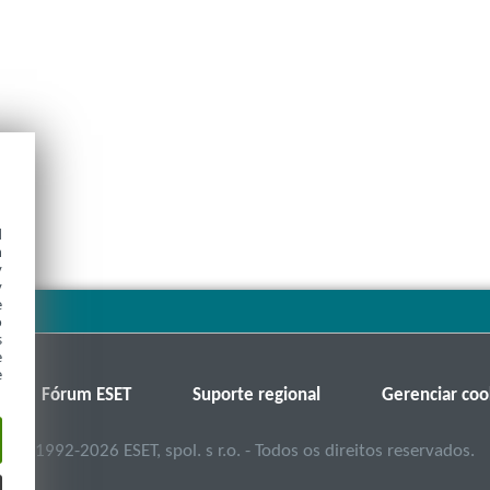
d
h
y
y
e
o
s
e
e
Fórum ESET
Suporte regional
Gerenciar coo
©
1992-2026
ESET, spol. s r.o. - Todos os direitos reservados.