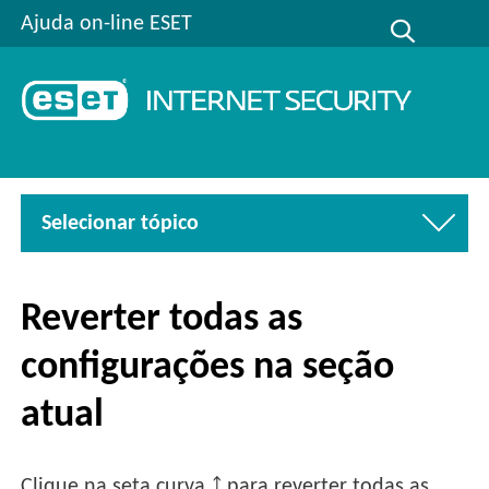
Ajuda on-line ESET
Selecionar tópico
Reverter todas as
configurações na seção
atual
Clique na seta curva ⤴ para reverter todas as