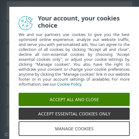
Ver site para desktop
Your account, your cookies
choice
Base de conhecimento da ESET
We and our partners use cookies to give you the best
optimized online experience, analyze our website traffic,
and serve you with personalized ads. You can agree to the
collection of all cookies by clicking "Accept all and close",
Fórum ESET
decline all non-essential cookies by choosing "Accept
essential cookies only", or adjust your cookie settings by
clicking "Manage cookies". You also have the right to
withdraw your consent or change your cookie preferences
Suporte regional
anytime by clicking the "Manage cookies" link in our website
footer or in your account settings (if available). For more
information, see our
Cookie Policy
.
Gerenciar cookies
ACCEPT ALL AND CLOSE
ACCEPT ESSENTIAL COOKIES ONLY
Outros produtos ESET
MANAGE COOKIES
©
1992-2026
ESET, spol. s r.o. - Todos os direitos reservados.