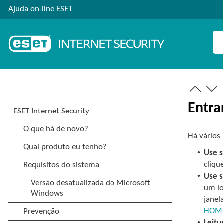
Ajuda on-line ESET
Entra
Há vários
•
Use s
cliq
•
Use 
um lo
janel
HOME
•
Leitu