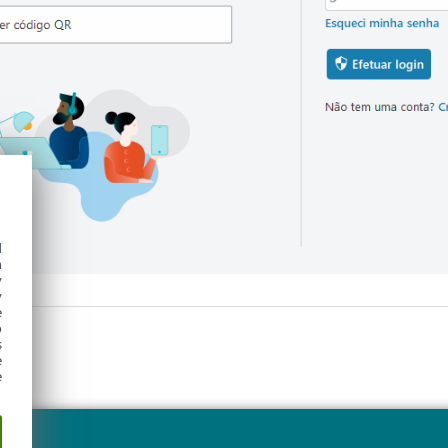
d
h
y
y
e
o
s
e
e