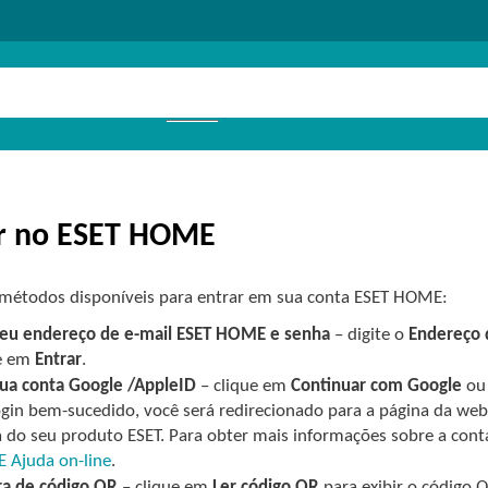
r no ESET HOME
 métodos disponíveis para entrar em sua conta ESET HOME:
eu endereço de e-mail ESET HOME e senha
– digite o
Endereço 
ue em
Entrar
.
sua conta
Google
/
AppleID
– clique em
Continuar com
Google
o
gin bem-sucedido, você será redirecionado para a página da web
a do seu produto ESET. Para obter mais informações sobre a con
 Ajuda on-line
.
ra de código QR
– clique em
Ler código QR
para exibir o código 