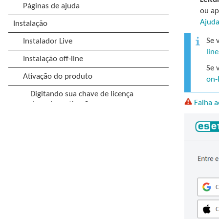
ou ap
Ajuda
Se 
line
Se 
on-
Falha a