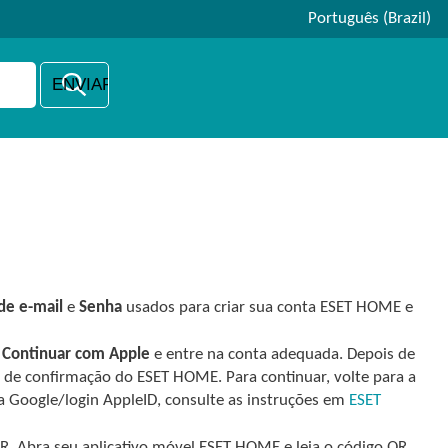
Português (Brazil)
de e-mail
e
Senha
usados para criar sua conta ESET HOME e
u
Continuar com
Apple
e entre na conta adequada. Depois de
 de confirmação do ESET HOME. Para continuar, volte para a
ta
Google
/login
AppleID
, consulte as instruções em
ESET
QR. Abra seu aplicativo móvel ESET HOME e leia o código QR