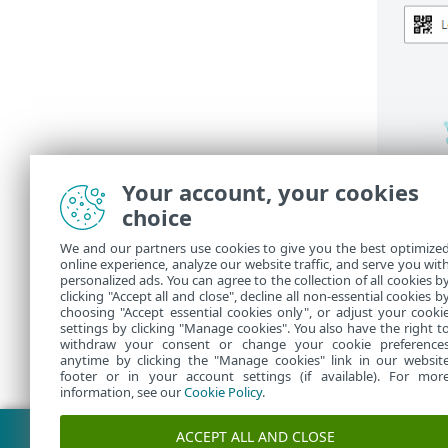
Your account, your cookies
choice
We and our partners use cookies to give you the best optimize
online experience, analyze our website traffic, and serve you wit
personalized ads. You can agree to the collection of all cookies b
clicking "Accept all and close", decline all non-essential cookies b
choosing "Accept essential cookies only", or adjust your cooki
settings by clicking "Manage cookies". You also have the right t
withdraw your consent or change your cookie preference
anytime by clicking the "Manage cookies" link in our websit
footer or in your account settings (if available). For mor
information, see our
Cookie Policy
.
Fazer download do PDF
ACCEPT ALL AND CLOSE