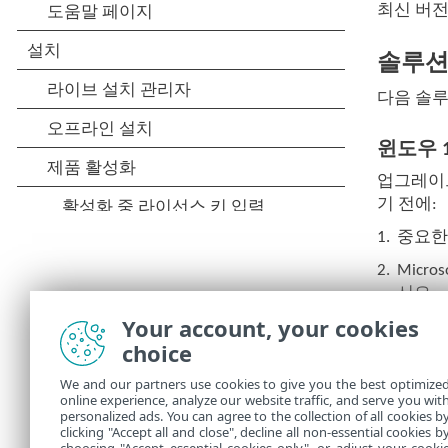
최신 버전의 
솔루
다음 솔루
윈도우 
업그레이드
기 전에:
1.
중요한
2.
Micro
시오.
Your account, your cookies
ESET In
choice
Windo
We and our partners use cookies to give you the best optimize
online experience, analyze our website traffic, and serve you wit
16.0 온
personalized ads. You can agree to the collection of all cookies b
clicking "Accept all and close", decline all non-essential cookies b