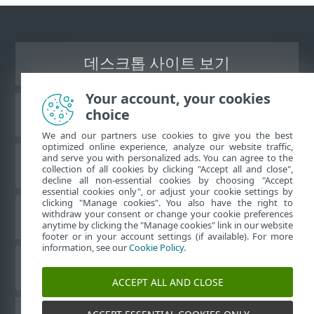
데스크톱 사이트 보기
Your account, your cookies
choice
ESET 지식 베이스
We and our partners use cookies to give you the best
optimized online experience, analyze our website traffic,
and serve you with personalized ads. You can agree to the
ESET 포럼
collection of all cookies by clicking "Accept all and close",
decline all non-essential cookies by choosing "Accept
essential cookies only", or adjust your cookie settings by
clicking "Manage cookies". You also have the right to
withdraw your consent or change your cookie preferences
국가별 지원
anytime by clicking the "Manage cookies" link in our website
footer or in your account settings (if available). For more
information, see our
Cookie Policy
.
쿠키 관리
ACCEPT ALL AND CLOSE