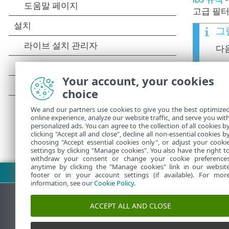
IDS 규칙
고급 필터
그
다음
•
E
Your account, your cookies
choice
네트워크 
We and our partners use cookies to give you the best optimize
online experience, analyze our website traffic, and serve you wit
personalized ads. You can agree to the collection of all cookies b
clicking "Accept all and close", decline all non-essential cookies b
choosing "Accept essential cookies only", or adjust your cooki
settings by clicking "Manage cookies". You also have the right t
withdraw your consent or change your cookie preference
anytime by clicking the "Manage cookies" link in our websit
PDF 다운로드
footer or in your account settings (if available). For mor
information, see our
Cookie Policy
.
ACCEPT ALL AND CLOSE
ESET 지식 베이