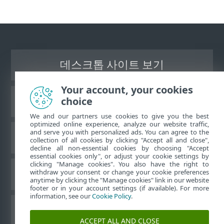
데스크톱 사이트 보기
Your account, your cookies
choice
ESET 지식 베이스
We and our partners use cookies to give you the best
optimized online experience, analyze our website traffic,
and serve you with personalized ads. You can agree to the
ESET 포럼
collection of all cookies by clicking "Accept all and close",
decline all non-essential cookies by choosing "Accept
essential cookies only", or adjust your cookie settings by
clicking "Manage cookies". You also have the right to
withdraw your consent or change your cookie preferences
국가별 지원
anytime by clicking the "Manage cookies" link in our website
footer or in your account settings (if available). For more
information, see our
Cookie Policy
.
쿠키 관리
ACCEPT ALL AND CLOSE