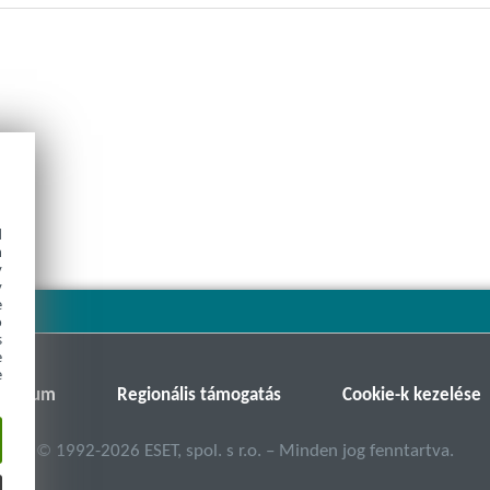
d
h
y
y
e
o
s
e
e
T Fórum
Regionális támogatás
Cookie-k kezelése
©
1992-2026
ESET, spol. s r.o. – Minden jog fenntartva.