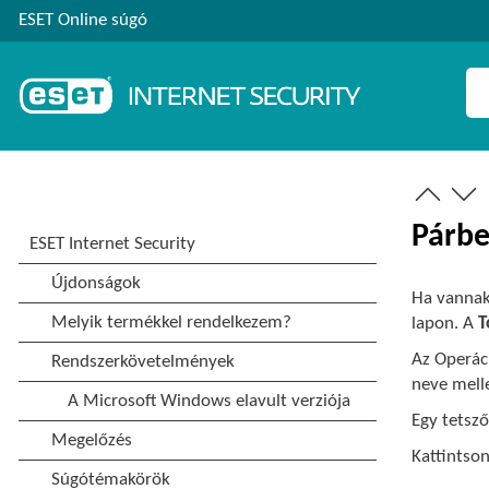
ESET Online súgó
Párbe
Ha vannak 
lapon. A
T
Az Operáci
neve melle
Egy tetsző
Kattintso