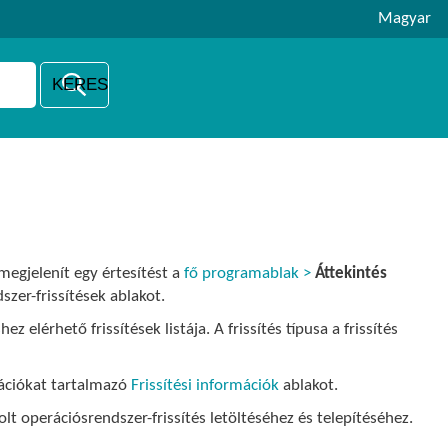
Magyar
megjelenít egy értesítést a
fő programablak >
Áttekintés
zer-frissítések ablakot.
 elérhető frissítések listája. A frissítés típusa a frissítés
mációkat tartalmazó
Frissítési információk
ablakot.
lt operációsrendszer-frissítés letöltéséhez és telepítéséhez.