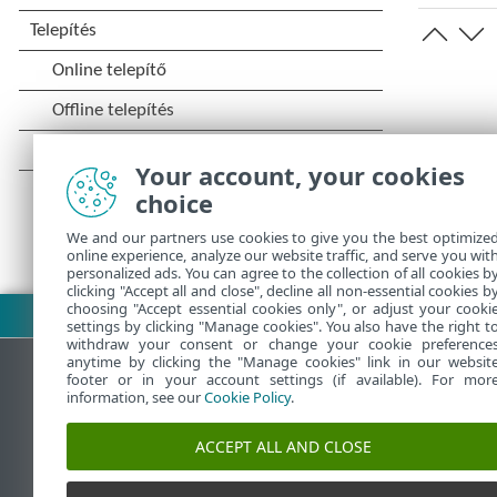
Your account, your cookies
choice
We and our partners use cookies to give you the best optimize
online experience, analyze our website traffic, and serve you wit
personalized ads. You can agree to the collection of all cookies b
clicking "Accept all and close", decline all non-essential cookies b
choosing "Accept essential cookies only", or adjust your cooki
PDF letöltése
settings by clicking "Manage cookies". You also have the right t
withdraw your consent or change your cookie preference
anytime by clicking the "Manage cookies" link in our websit
footer or in your account settings (if available). For mor
information, see our
Cookie Policy
.
ESET Tudásbázis
ESE
ACCEPT ALL AND CLOSE