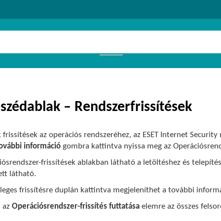
szédablak – Rendszerfrissítések
frissítések az operációs rendszeréhez, az ESET Internet Security 
ovábbi információ
gombra kattintva nyissa meg az Operációsrends
ósrendszer-frissítések ablakban látható a letöltéshez és telepítéshez
tt látható.
leges frissítésre duplán kattintva megjeleníthet a további infor
n az
Operációsrendszer-frissítés futtatása
elemre az összes felsoro