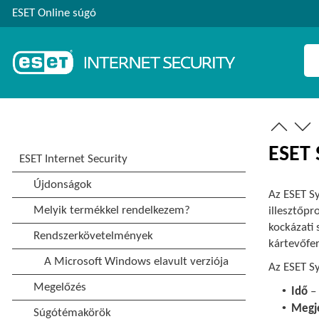
ESET Online súgó
ESET 
Az ESET Sy
illesztőpr
kockázati 
kártevőfe
Az ESET Sy
•
Idő
– 
•
Megj