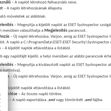
sználó
– A naplót létrehozó felhasználó neve.
ot
– A napló létrehozásának állapota.
ható műveletek az alábbiak:
lenítés
– Megnyitja a kijelölt naplót az ESET SysInspector szolgá
yi menüben választhatja a
Megjelenítés
parancsot.
hozás
– Új napló létrehozása. Várjon, amíg az ESET SysInspector l
lót. A napló a C:\ProgramData\ESET\ESET Security\SysInspector
s
– A kijelölt naplók eltávolítása a listából.
b egy naplófájlt kijelöl, a helyi menüben az alábbi parancsok érhe
lenítés
– Megnyitja a kiválasztott naplót az ESET SysInspector 
n kattintva).
hozás
– Új napló létrehozása. Várjon, amíg az ESET SysInspector l
lót.
s
– A kijelölt naplók eltávolítása a listából.
n törlése
– Az összes napló törlése.
d
h
tálás
– A napló exportálása
.xml
vagy tömörített
.xml
fájlba.
y
y
e