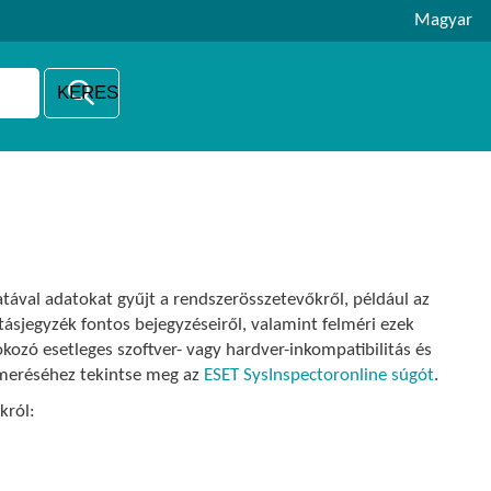
Magyar
tával adatokat gyűjt a rendszerösszetevőkről, például az
ításjegyzék fontos bejegyzéseiről, valamint felméri ezek
kozó esetleges szoftver- vagy hardver-inkompatibilitás és
smeréséhez tekintse meg az
ESET SysInspectoronline súgót
.
król: