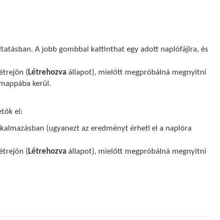
ltatásban. A jobb gombbal kattinthat egy adott naplófájlra, és
étrejön (
Létrehozva
állapot), mielőtt megpróbálná megnyitni
 mappába kerül.
tők el:
alkalmazásban (ugyanezt az eredményt érheti el a naplóra
étrejön (
Létrehozva
állapot), mielőtt megpróbálná megnyitni