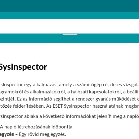
SysInspector
sInspector egy alkalmazás, amely a számítógép részletes vizsgála
ogramokról és alkalmazásokról, a hálózati kapcsolatokról, a beáll
szintjét. Ez az információ segíthet a rendszer gyanús működését o
rtőzés felderítésében. Az ESET SysInspector használatának megi
sInspector ablaka a következő információkat jeleníti meg a napló
A napló létrehozásának időpontja.
egyzés
– Egy rövid megjegyzés.