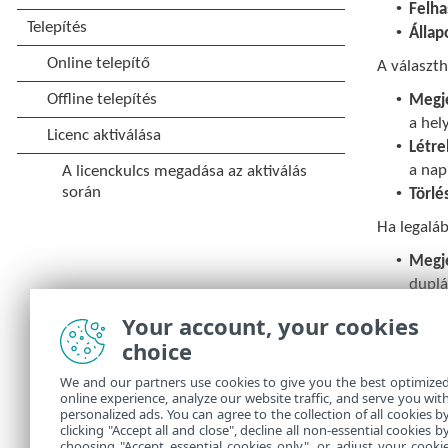
•
Felha
•
Állap
A választ
•
Megje
a hel
•
Létre
a nap
•
Törlé
Ha legaláb
•
Megje
duplá
•
Létre
Your account, your cookies
a nap
choice
•
Törlé
•
Minde
We and our partners use cookies to give you the best optimize
online experience, analyze our website traffic, and serve you wit
•
Expor
personalized ads. You can agree to the collection of all cookies b
clicking "Accept all and close", decline all non-essential cookies b
choosing "Accept essential cookies only", or adjust your cooki