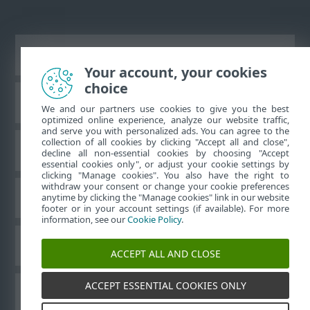
Asztali webhely megtekintése
Your account, your cookies
choice
ESET Tudásbázis
We and our partners use cookies to give you the best
optimized online experience, analyze our website traffic,
and serve you with personalized ads. You can agree to the
collection of all cookies by clicking "Accept all and close",
ESET Fórum
decline all non-essential cookies by choosing "Accept
essential cookies only", or adjust your cookie settings by
clicking "Manage cookies". You also have the right to
withdraw your consent or change your cookie preferences
Regionális támogatás
anytime by clicking the "Manage cookies" link in our website
footer or in your account settings (if available). For more
information, see our
Cookie Policy
.
Cookie-k kezelése
ACCEPT ALL AND CLOSE
ACCEPT ESSENTIAL COOKIES ONLY
Egyéb ESET-termékek