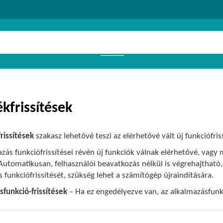
kfrissítések
rissítések
szakasz lehetővé teszi az elérhetővé vált új funkciófri
zás funkciófrissítései révén új funkciók válnak elérhetővé, vagy
Automatikusan, felhasználói beavatkozás nélkül is végrehajtható, d
 funkciófrissítését, szükség lehet a számítógép újraindítására.
sfunkció-frissítések
– Ha ez engedélyezve van, az alkalmazásfun