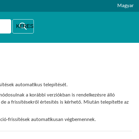
Magyar
ssítések automatikus telepítését.
 módosulnak a korábbi verziókban is rendelkezésre álló
e a frissítésekről értesítés is kérhető. Miután telepítette az
kció-frissítések automatikusan végbemennek.