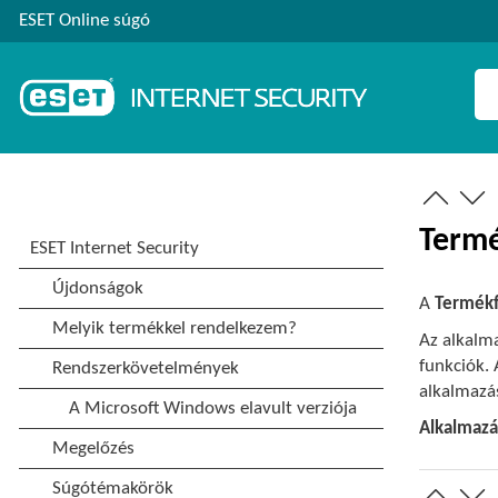
ESET Online súgó
Termé
A
Termékf
Az alkalma
funkciók. 
alkalmazás
Alkalmazá