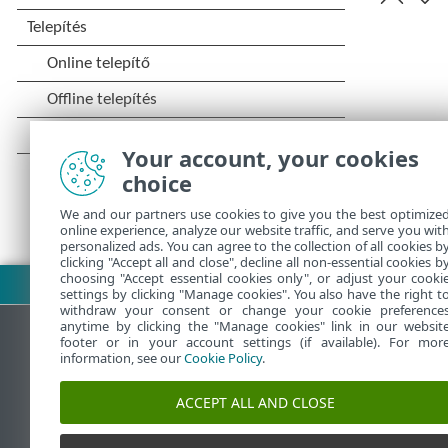
Your account, your cookies
choice
We and our partners use cookies to give you the best optimize
online experience, analyze our website traffic, and serve you wit
personalized ads. You can agree to the collection of all cookies b
clicking "Accept all and close", decline all non-essential cookies b
choosing "Accept essential cookies only", or adjust your cooki
PDF letöltése
settings by clicking "Manage cookies". You also have the right t
withdraw your consent or change your cookie preference
anytime by clicking the "Manage cookies" link in our websit
footer or in your account settings (if available). For mor
information, see our
Cookie Policy
.
ESET Tudásbázis
ESE
ACCEPT ALL AND CLOSE