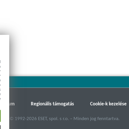
d
h
y
y
e
o
s
e
e
T Fórum
Regionális támogatás
Cookie-k kezelése
©
1992-2026
ESET, spol. s r.o. – Minden jog fenntartva.