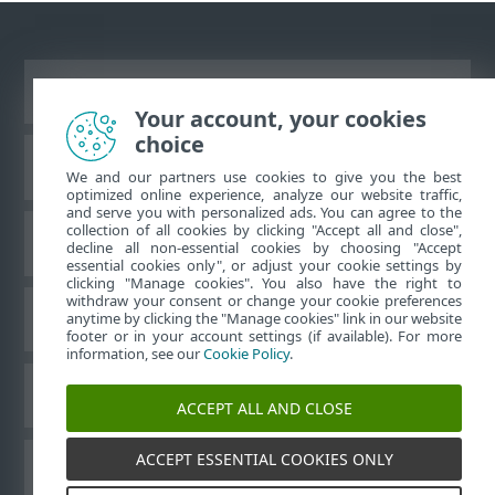
Vaata tavaarvutile mõeldud veebilehte
Your account, your cookies
choice
ESET teadmistebaas
We and our partners use cookies to give you the best
optimized online experience, analyze our website traffic,
and serve you with personalized ads. You can agree to the
collection of all cookies by clicking "Accept all and close",
ESET-i foorum
decline all non-essential cookies by choosing "Accept
essential cookies only", or adjust your cookie settings by
clicking "Manage cookies". You also have the right to
withdraw your consent or change your cookie preferences
Piirkondlik tugi
anytime by clicking the "Manage cookies" link in our website
footer or in your account settings (if available). For more
information, see our
Cookie Policy
.
Halda küpsiseid
ACCEPT ALL AND CLOSE
ACCEPT ESSENTIAL COOKIES ONLY
Muud ESET-i tooted